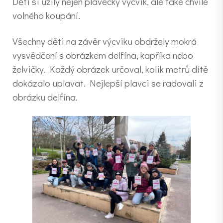
Děti si užily nejen plavecký výcvik, ale také chvíle
volného koupání.
Všechny děti na závěr výcviku obdržely mokrá
vysvědčení s obrázkem delfína, kapříka nebo
želvičky. Každý obrázek určoval, kolik metrů dítě
dokázalo uplavat. Nejlepší plavci se radovali z
obrázku delfína.