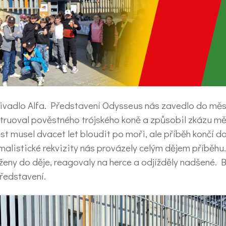
i divadlo Alfa. Představení Odysseus nás zavedlo do měs
truoval pověstného trójského koně a způsobil zkázu mě
st musel dvacet let bloudit po moři, ale příběh končí d
malistické rekvizity nás provázely celým dějem příběhu
aženy do děje, reagovaly na herce a odjížděly nadšené. 
představení.