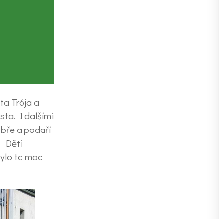
ta Trója a
sta. I dalšími
obře a podaří
. Děti
Bylo to moc