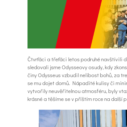
Čtvrťáci a třeťáci letos podruhé navštívil
sledovali jsme Odysseovy osudy, kdy zkons
činy Odysseus vzbudil nelibost bohů, za tre
se mu dojet domů. Nápadité kulisy či mini
vytvořily neuvěřitelnou atmosféru, byly vt
krásné a těšíme se v příštím roce na další 