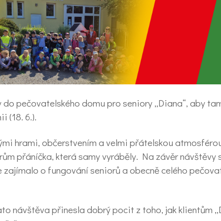
ydaly do pečovatelského domu pro seniory „Diana“, aby t
 (18. 6.).
ými hrami, občerstvením a velmi přátelskou atmosféro
rům přáníčka, která samy vyráběly. Na závěr návštěvy 
je zajímalo o fungování seniorů a obecně celého pečova
to návštěva přinesla dobrý pocit z toho, jak klientům 