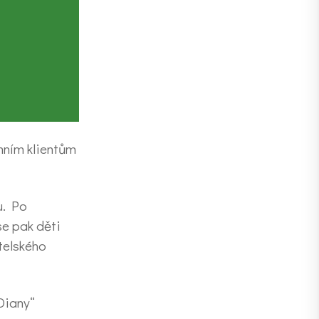
amním klientům
u. Po
se pak děti
telského
„Diany“