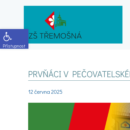
Open toolbar
PRVŇÁCI V PEČOVATELSK
12 června 2025