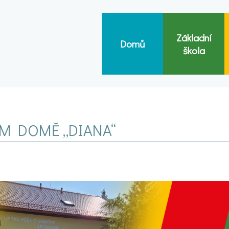
Základní
Domů
škola
ÉM DOMĚ „DIANA“