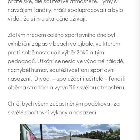
přátelské, ale soutěživé atmosféře. Týmy si
navzájem fandily, hráči spolupracovali a bylo
vidět, že si hru skutečně užívají.
Zlatým hřebem celého sportovního dne byl
exhibiční zápas v beach volejbale, ve kterém
proti sobě nastoupil výběr žáků a tým
pedagogů. Utkání se neslo ve výborné náladě,
nechyběl humor, soutěživost ani sportovní
nasazení. Diváci – spolužáci i učitelé – fandili
oběma stranám a vytvořili skvělou atmosféru.
Chtěl bych všem zúčastněným poděkovat za
skvělé sportovní výkony a nasazení.