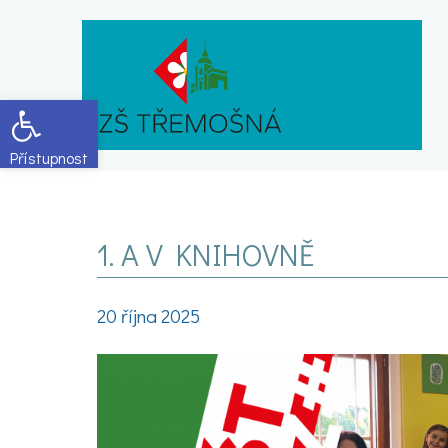
Open toolbar
1. A V KNIHOVNĚ
20 října 2025