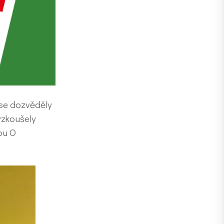
 se dozvěděly
vyzkoušely
ou O