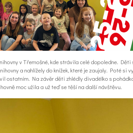
knihovny v Třemošné, kde strávila celé dopoledne. Děti
ihovny a nahlížely do knížek, které je zaujaly. Poté si 
avil ostatním. Na závěr děti zhlédly divadélko s pohádk
ihovně moc užila a už teď se těší na další návštěvu.