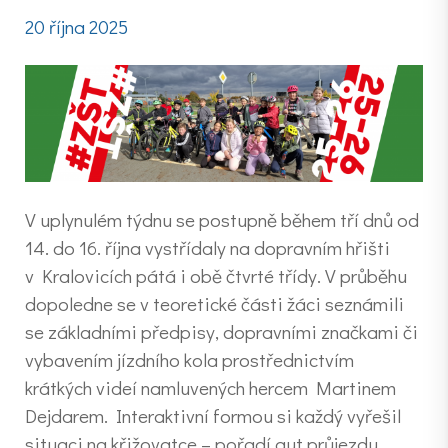
20 října 2025
V uplynulém týdnu se postupně během tří dnů od
14. do 16. října vystřídaly na dopravním hřišti
v Kralovicích pátá i obě čtvrté třídy. V průběhu
dopoledne se v teoretické části žáci seznámili
se základními předpisy, dopravními značkami či
vybavením jízdního kola prostřednictvím
krátkých videí namluvených hercem Martinem
Dejdarem. Interaktivní formou si každý vyřešil
situaci na křižovatce – pořadí aut průjezdu