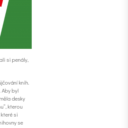
li si penály,
jčování knih.
. Aby byl
 měla desky
nu“, kterou
které si
knihovny se