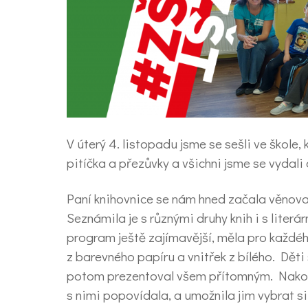
V úterý 4. listopadu jsme se sešli ve škole, 
pitíčka a přezůvky a všichni jsme se vydali
Paní knihovnice se nám hned začala věnovat
Seznámila je s různými druhy knih i s literár
program ještě zajímavější, měla pro každéh
z barevného papíru a vnitřek z bílého. Děti 
potom prezentoval všem přítomným. Nakone
s nimi popovídala, a umožnila jim vybrat si