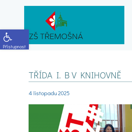
Open toolbar
TŘÍDA I. B V KNIHOVNĚ
4 listopadu 2025