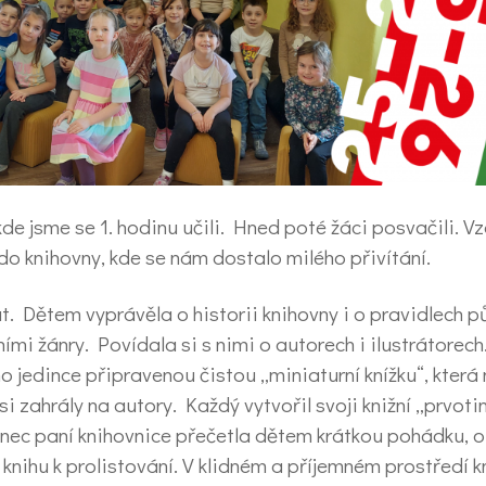
kde jsme se 1. hodinu učili. Hned poté žáci posvačili. Vza
 do knihovny, kde se nám dostalo milého přivítání.
. Dětem vyprávěla o historii knihovny i o pravidlech pů
ními žánry. Povídala si s nimi o autorech i ilustrátorech
o jedince připravenou čistou „miniaturní knížku“, která
si zahrály na autory. Každý vytvořil svoji knižní „prvoti
c paní knihovnice přečetla dětem krátkou pohádku, o 
 knihu k prolistování. V klidném a příjemném prostředí 