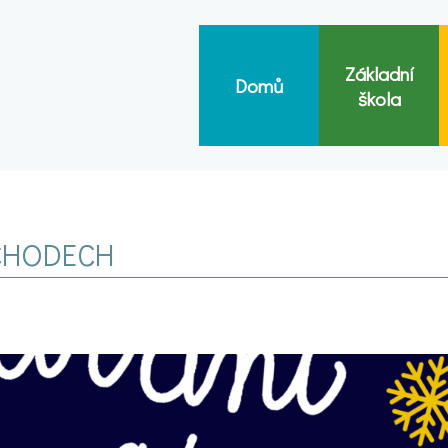
Základní
Domů
škola
SCHODECH