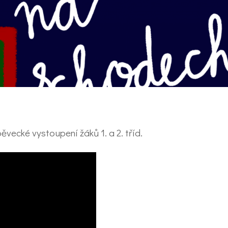
vecké vystoupení žáků 1. a 2. tříd.