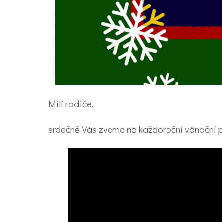
Milí rodiče,
srdečně Vás zveme na každoroční vánoční pě