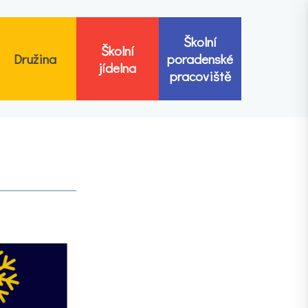
Školní
Školní
Družina
poradenské
jídelna
pracoviště