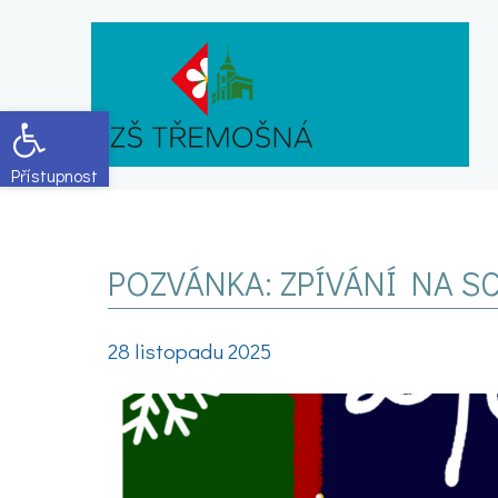
Open toolbar
POZVÁNKA: ZPÍVÁNÍ NA 
28 listopadu 2025