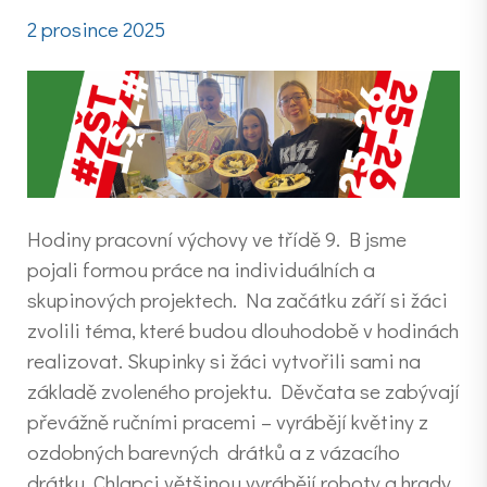
2 prosince 2025
Hodiny pracovní výchovy ve třídě 9. B jsme
pojali formou práce na individuálních a
skupinových projektech. Na začátku září si žáci
zvolili téma, které budou dlouhodobě v hodinách
realizovat. Skupinky si žáci vytvořili sami na
základě zvoleného projektu. Děvčata se zabývají
převážně ručními pracemi – vyrábějí květiny z
ozdobných barevných drátků a z vázacího
drátku. Chlapci většinou vyrábějí roboty a hrady