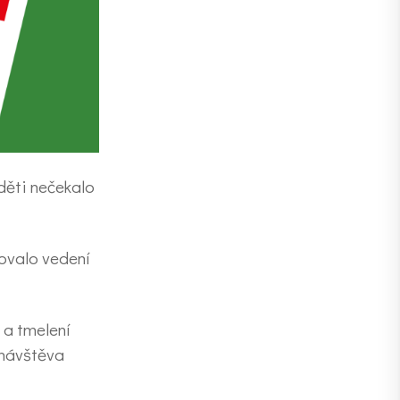
ž děti nečekalo
ovalo vedení
 a tmelení
 návštěva