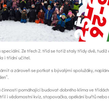
ů speciální. Ze třech 2. tříd se totiž staly třídy dvě, tudí
 i třídní učitel.
ámit a zároveň se potkat s bývalými spolužáky, naplán
den“.
a činnosti pomáhající budovat dobrého klima ve třídách
řil i vědomostní kvíz, stopovačka, opékání buřtů nebo