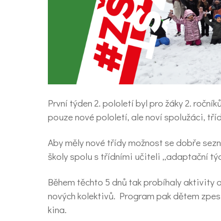
První týden 2. pololetí byl pro žáky 2. ročník
pouze nové pololetí, ale noví spolužáci, třída
Aby měly nové třídy možnost se dobře sezn
školy spolu s třídními učiteli „adaptační tý
Během těchto 5 dnů tak probíhaly aktivity 
nových kolektivů. Program pak dětem zpest
kina.