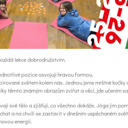
každá lekce dobrodružstvím.
ože si jednotlivé pozice osvojují hravou formou.
irované světem kolem nás. Jednou jsme mrštné kočky a h
íky těmto známým obrazům zvířat a věcí, jde učením s
ají své tělo a zjišťují, co všechno dokáže. Jóga jim po
dýchat a na chvíli se zastavit v dnešním uspěchaném sv
novou energií.