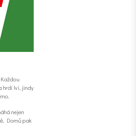
 Každou
rdí lvi, jindy
amo.
máhá nejen
ětě. Domů pak