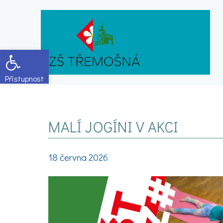
Open toolbar
MALÍ JOGÍNI V AKCI
18 června 2026