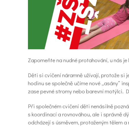
Zapomeňte na nudné protahování, u nás je 
Děti si cvičení náramně užívají, prot
hodinu se společně učíme nové „asány“ insp
zase pevné stromy nebo barevní motýlci. D
Při společném cvičení děti nenásilně poznáv
s koordinací a rovnováhou, ale i správně 
odcházejí s úsměvem, protaženým tělem a 