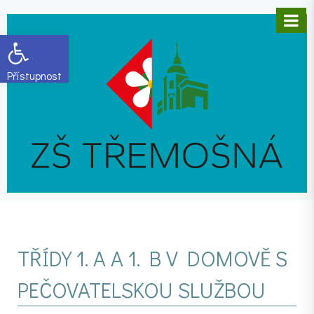
Open toolbar
TŘÍDY 1. A A 1. B V DOMOVĚ S
PEČOVATELSKOU SLUŽBOU