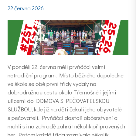
22 června 2026
V pondělí 22. června měli prvňáčci velmi
netradiční program. Místo běžného dopoledne
ve škole se obě první třídy vydaly na
dobrodružnou cestu okolo Třemošné i jejími
ulicemi do DOMOVA S PEČOVATELSKOU
SLUŽBOU, kde již na děti čekali jeho obyvatelé
s pečovateli. Prvňáčci dostali občerstvení a
mohli si na zahradě zahrát několik připravených
her. Potom každá třída zazpívala několik