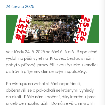
24 června 2026
Ve středu 24. 6. 2026 se žáci 6. A a 6. B společně
vydali na pěší výlet na Krkavec. Cestou si užili
pobyt v přírodě, procvičili svou fyzickou kondici
a strávili příjemný den se svými spolužáky.
Po výstupu na vrchol si žáci odpočinuli,
občerstvili se a pokochali se krásnými výhledy
do okolí. Přálo nám i počasí, díky kterému jsme
si celý den naplno užili. Domů se všichni vrátili