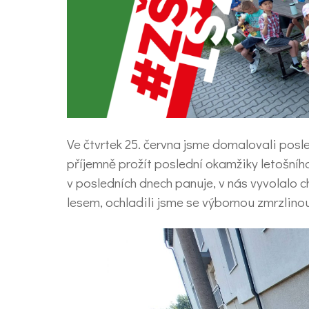
Ve čtvrtek 25. června jsme domalovali posled
příjemně prožít poslední okamžiky letošního 
v posledních dnech panuje, v nás vyvolalo ch
lesem, ochladili jsme se výbornou zmrzlino