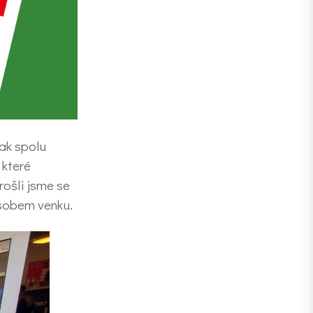
jak spolu
 které
rošli jsme se
ůsobem venku.