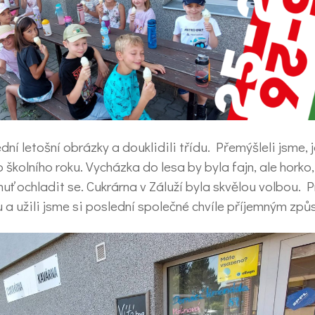
ní letošní obrázky a douklidili třídu. Přemýšleli jsme, 
školního roku. Vycházka do lesa by byla fajn, ale horko,
uť ochladit se. Cukrárna v Záluží byla skvělou volbou. P
u a užili jsme si poslední společné chvíle příjemným zp