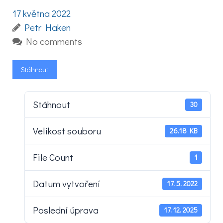
17 května 2022
Petr Haken
No comments
Stáhnout
Stáhnout
30
Velikost souboru
26.18 KB
File Count
1
Datum vytvoření
17. 5. 2022
Poslední úprava
17. 12. 2025