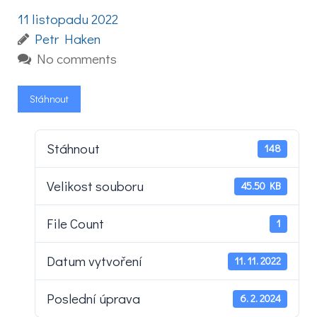
11 listopadu 2022
Petr Haken
No comments
Stáhnout
Stáhnout
148
Velikost souboru
45.50 KB
File Count
1
Datum vytvoření
11. 11. 2022
Poslední úprava
6. 2. 2024