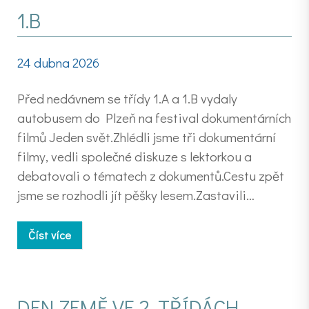
1.B
24 dubna 2026
Před nedávnem se třídy 1.A a 1.B vydaly
autobusem do Plzeň na festival dokumentárních
filmů Jeden svět.Zhlédli jsme tři dokumentární
filmy, vedli společné diskuze s lektorkou a
debatovali o tématech z dokumentů.Cestu zpět
jsme se rozhodli jít pěšky lesem.Zastavili…
Číst více
DEN ZEMĚ VE 2. TŘÍDÁCH