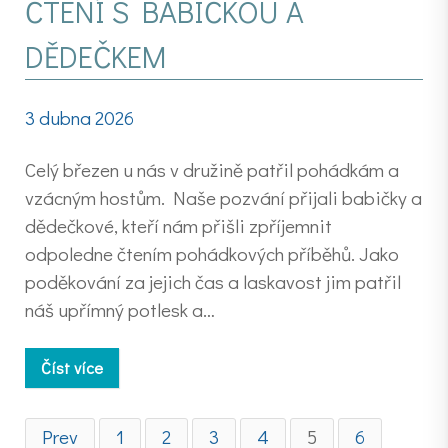
ČTENÍ S BABIČKOU A
DĚDEČKEM
3 dubna 2026
Celý březen u nás v družině patřil pohádkám a
vzácným hostům. Naše pozvání přijali babičky a
dědečkové, kteří nám přišli zpříjemnit
odpoledne čtením pohádkových příběhů. Jako
poděkování za jejich čas a laskavost jim patřil
náš upřímný potlesk a…
Číst více
Prev
1
2
3
4
5
6