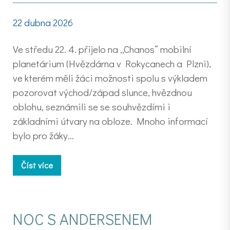
22 dubna 2026
Ve středu 22. 4. přijelo na „Chanos“ mobilní
planetárium (Hvězdárna v Rokycanech a Plzni),
ve kterém měli žáci možnosti spolu s výkladem
pozorovat východ/západ slunce, hvězdnou
oblohu, seznámili se se souhvězdími i
základními útvary na obloze. Mnoho informací
bylo pro žáky…
Číst více
NOC S ANDERSENEM