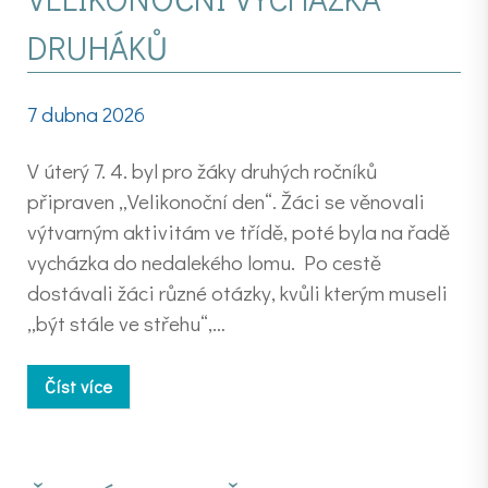
DRUHÁKŮ
7 dubna 2026
V úterý 7. 4. byl pro žáky druhých ročníků
připraven „Velikonoční den“. Žáci se věnovali
výtvarným aktivitám ve třídě, poté byla na řadě
vycházka do nedalekého lomu. Po cestě
dostávali žáci různé otázky, kvůli kterým museli
„být stále ve střehu“,…
Číst více