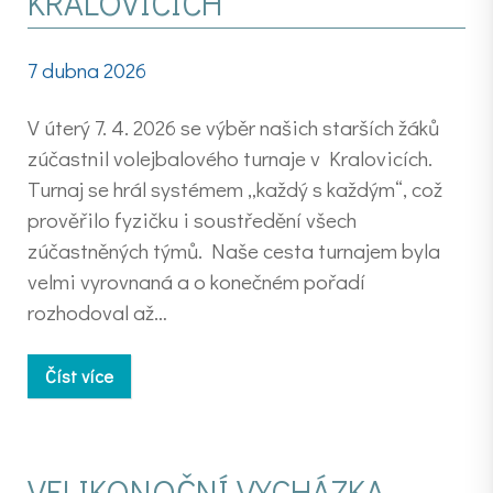
KRALOVICÍCH
7 dubna 2026
V úterý 7. 4. 2026 se výběr našich starších žáků
zúčastnil volejbalového turnaje v Kralovicích.
Turnaj se hrál systémem „každý s každým“, což
prověřilo fyzičku i soustředění všech
zúčastněných týmů. Naše cesta turnajem byla
velmi vyrovnaná a o konečném pořadí
rozhodoval až…
Číst více
VELIKONOČNÍ VYCHÁZKA