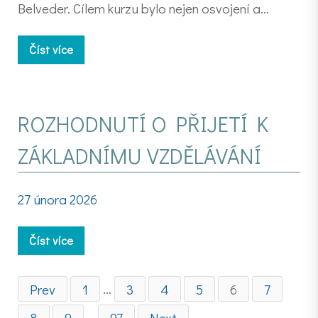
Belveder. Cílem kurzu bylo nejen osvojení a…
Číst více
ROZHODNUTÍ O PŘIJETÍ K
ZÁKLADNÍMU VZDĚLÁVÁNÍ
27 února 2026
Číst více
Prev
1
…
3
4
5
6
7
8
9
…
97
Next