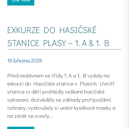
EXKURZE DO HASIČSKÉ
STANICE PLASY – 1. A & 1. B
16 března 2026
Před nedávnem se třídy 1. A a 1. B vydaly na
exkurzi do Hasičské stanice v Plasích. Uvnitř
stanice si děti prohlédly veškeré hasičské
vybavení, dozvěděly se základy protipožární
ochrany, vyzkoušely si unést kyslíkové masky a
na závěr se svezly…