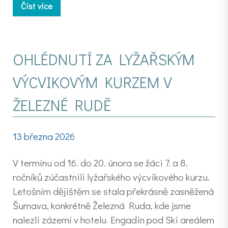
Číst více
OHLÉDNUTÍ ZA LYŽAŘSKÝM
VÝCVIKOVÝM KURZEM V
ŽELEZNÉ RUDĚ
13 března 2026
V termínu od 16. do 20. února se žáci 7. a 8.
ročníků zúčastnili lyžařského výcvikového kurzu.
Letošním dějištěm se stala překrásně zasněžená
Šumava, konkrétně Železná Ruda, kde jsme
nalezli zázemí v hotelu Engadin pod Ski areálem