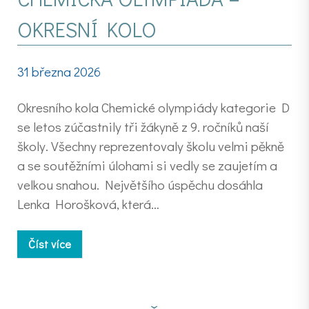
OKRESNÍ KOLO
31 března 2026
Okresního kola Chemické olympiády kategorie D
se letos zúčastnily tři žákyně z 9. ročníků naší
školy. Všechny reprezentovaly školu velmi pěkně
a se soutěžními úlohami si vedly se zaujetím a
velkou snahou. Největšího úspěchu dosáhla
Lenka Horošková, která…
Číst více