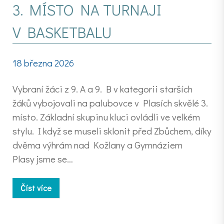
3. MÍSTO NA TURNAJI
V BASKETBALU
18 března 2026
Vybraní žáci z 9. A a 9. B v kategorii starších
žáků vybojovali na palubovce v Plasích skvělé 3.
místo. Základní skupinu kluci ovládli ve velkém
stylu. I když se museli sklonit před Zbůchem, díky
dvěma výhrám nad Kožlany a Gymnáziem
Plasy jsme se…
Číst více