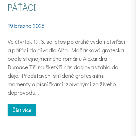
PÁŤÁCI
19 března 2026
Ve čtvrtek 19. 3. se letos po druhé vydali čtvrťáci
a páťáci do divadla Alfa. Maňásková groteska
podle stejnojmenného románu Alexandra
Dumase Tři mušketýři nás doslova vtáhla do
děje. Představení střídané groteskními
momenty a písničkami, zpívanými za živého
doprovodu…
Číst více